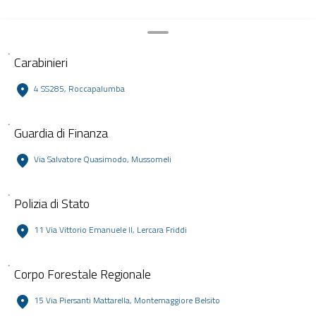
Carabinieri
4 SS285, Roccapalumba
Guardia di Finanza
Via Salvatore Quasimodo, Mussomeli
Polizia di Stato
11 Via Vittorio Emanuele II, Lercara Friddi
Corpo Forestale Regionale
15 Via Piersanti Mattarella, Montemaggiore Belsito