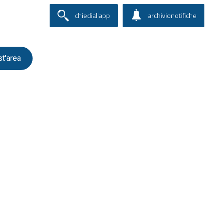
chiediallapp
archivionotifiche
st'area